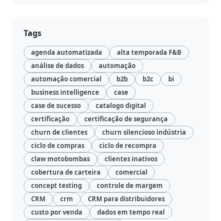
Tags
agenda automatizada
alta temporada F&B
análise de dados
automação
automação comercial
b2b
b2c
bi
business intelligence
case
case de sucesso
catalogo digital
certificação
certificação de segurança
churn de clientes
churn silencioso indústria
ciclo de compras
ciclo de recompra
claw motobombas
clientes inativos
cobertura de carteira
comercial
concept testing
controle de margem
CRM
crm
CRM para distribuidores
custo por venda
dados em tempo real