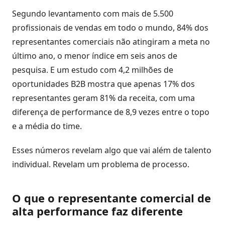
Estoque
Segundo levantamento com mais de 5.500
cota
profissionais de vendas em todo o mundo, 84% dos
/
representantes comerciais não atingiram a meta no
Futuro
último ano, o menor índice em seis anos de
pesquisa. E um estudo com 4,2 milhões de
Trade
oportunidades B2B mostra que apenas 17% dos
marketing
representantes geram 81% da receita, com uma
diferença de performance de 8,9 vezes entre o topo
CRM
e a média do time.
Gestão
de
Esses números revelam algo que vai além de talento
Relacionamento
individual. Revelam um problema de processo.
Cadastro
O que o representante comercial de
de
alta performance faz diferente
Leads