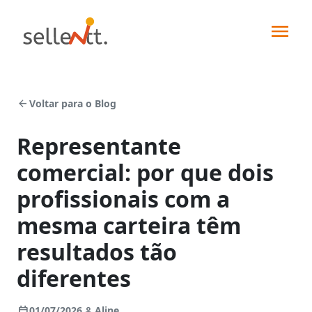
arrow_back
Voltar para o Blog
Representante
comercial: por que dois
Soluções
profissionais com a
mesma carteira têm
Segmentos
resultados tão
Força
de
Integrações
diferentes
vendas
Indústrias
Pedidos
Sellentt+
calendar_today
person
01/07/2026
Aline