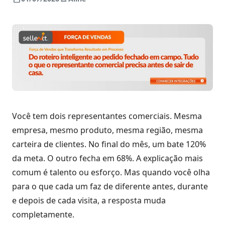
Digitais
Distribuidores
ERPs
Blog
integrados
Política
Indique
Comercial
e
Métodos
ganhe
disponíveis
Política
de
Preço
Outras
nversar?
soluções
Você tem dois representantes comerciais. Mesma
integradas
Pedido
empresa, mesmo produto, mesma região, mesma
Off-
Seja um
carteira de clientes. No final do mês, um bate 120%
line
parceiro
da meta. O outro fecha em 68%. A explicação mais
integrado
Sellentt
Saldo
comum é talento ou esforço. Mas quando você olha
Flex
para o que cada um faz de diferente antes, durante
/
e depois de cada visita, a resposta muda
VPC
completamente.