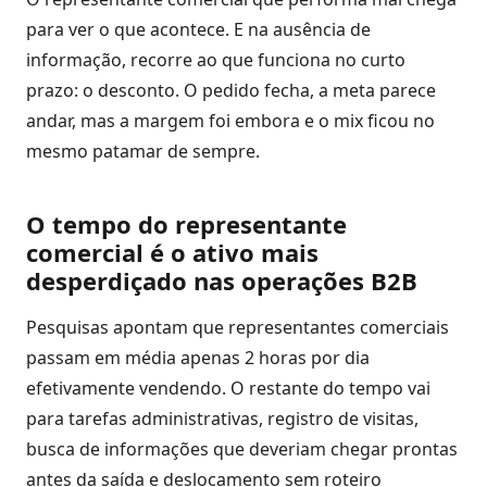
Negócio
para ver o que acontece. E na ausência de
informação, recorre ao que funciona no curto
Relatórios
de
prazo: o desconto. O pedido fecha, a meta parece
Desempenho
andar, mas a margem foi embora e o mix ficou no
mesmo patamar de sempre.
Rankings
O tempo do representante
Geointeligência
comercial é o ativo mais
desperdiçado nas operações B2B
Comportamento
de
Pesquisas apontam que representantes comerciais
Compra
passam em média apenas 2 horas por dia
efetivamente vendendo. O restante do tempo vai
Destaques
para tarefas administrativas, registro de visitas,
e
busca de informações que deveriam chegar prontas
Lançamentos
antes da saída e deslocamento sem roteiro