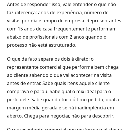
Antes de responder isso, vale entender o que não
Atividades
faz diferença: anos de experiência, número de
e
visitas por dia e tempo de empresa. Representantes
Negociações
com 15 anos de casa frequentemente performam
abaixo de profissionais com 2 anos quando o
Agenda
processo não está estruturado.
Automática
O que de fato separa os dois é direto: o
Prospecção
representante comercial que performa bem chega
de
Leads
ao cliente sabendo o que vai acontecer na visita
antes de entrar. Sabe quais itens aquele cliente
Gestão
comprava e parou. Sabe qual o mix ideal para o
de
perfil dele. Sabe quando foi o último pedido, qual a
Visitas
margem média gerada e se há inadimplência em
aberto. Chega para negociar, não para descobrir.
Inteligência
de
O representante comercial que performa mal chega