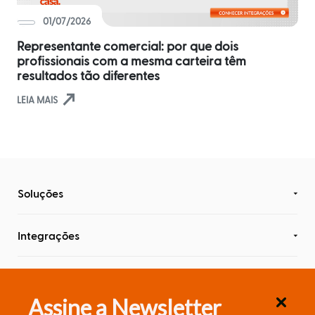
Distribuidores
ERPs
01/07/2026
Blog
integrados
Política
Representante comercial: por que dois
Comercial
Indique
profissionais com a mesma carteira têm
Métodos
e
resultados tão diferentes
disponíveis
Política
ganhe
north_east
de
LEIA MAIS
Preço
Outras
soluções
nversar?
integradas
Pedido
Off-
line
Seja um
Soluções
parceiro
integrado
Saldo
Sellentt
Flex
/
Integrações
VPC
Conteúdo
Estoque
cota
Assine a Newsletter
/