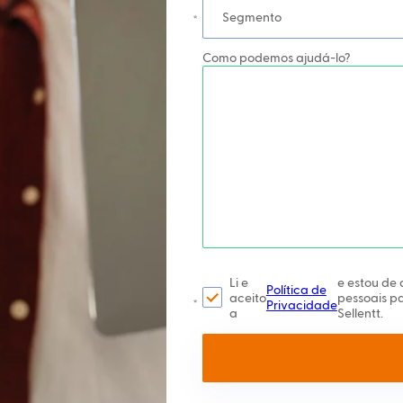
Segmento
Como podemos ajudá-lo?
Li e
e estou de
Política de
aceito
pessoais pa
Privacidade
a
Sellentt.