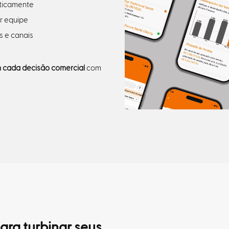
ticamente
or equipe
s e canais
m cada decisão comercial
com
ara turbinar seus