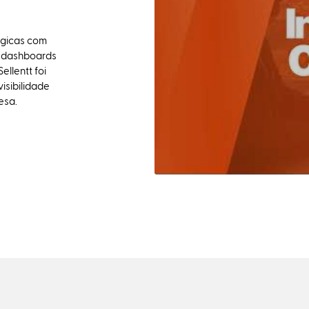
égicas com
 e dashboards
ellentt foi
isibilidade
esa.