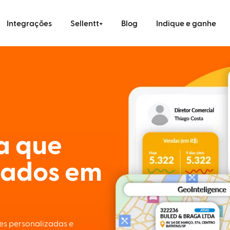
Integrações
Sellentt+
Blog
Indique e ganhe
ia que
dados em
ses personalizadas e