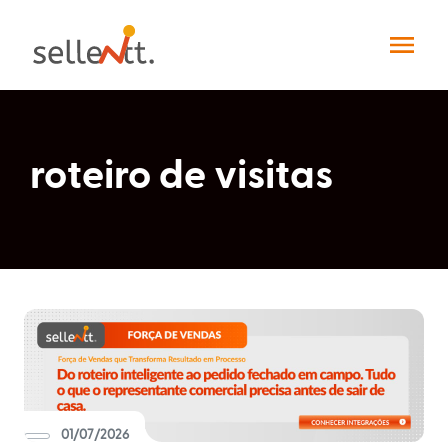
roteiro de visitas
Soluções
Segmentos
Força
de
Integrações
vendas
Indústrias
Pedidos
Sellentt+
01/07/2026
Digitais