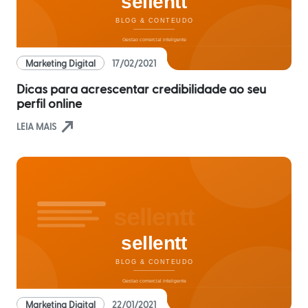
Agenda
Automática
Prospecção
de
Marketing Digital
17/02/2021
Leads
Dicas para acrescentar credibilidade ao seu
perfil online
Gestão
north_east
de
LEIA MAIS
Visitas
Inteligência
de
Negócio
Relatórios
de
Desempenho
Rankings
Marketing Digital
22/01/2021