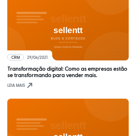
Futuro
Trade
marketing
CRM
Gestão
CRM
29/06/2021
de
Relacionamento
Transformação digital: Como as empresas estão
se transformando para vender mais.
Cadastro
north_east
LEIA MAIS
de
Leads
Atividades
e
Negociações