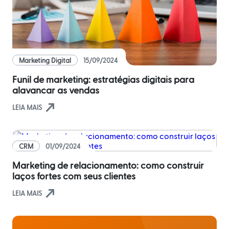
Distribuidores
ERPs
Blog
integrados
Política
Comercial
Indique
Métodos
e
disponíveis
Política
Marketing Digital
15/09/2024
ganhe
de
Funil de marketing: estratégias digitais para
Preço
Outras
alavancar as vendas
soluções
nversar?
integradas
north_east
Pedido
LEIA MAIS
Off-
line
Seja um
parceiro
CRM
01/09/2024
integrado
Saldo
Sellentt
Flex
Marketing de relacionamento: como construir
/
laços fortes com seus clientes
VPC
north_east
LEIA MAIS
Estoque
cota
/