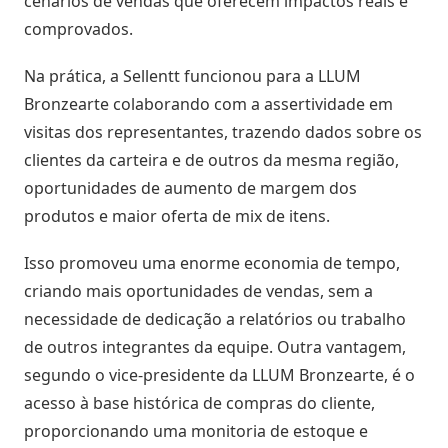
cenários de vendas que oferecem impactos reais e
Negócio
comprovados.
Relatórios
Na prática, a Sellentt
funcionou para a
LLUM
de
Desempenho
Bronzearte
colaborando com a assertividade em
visitas dos representantes, trazendo dados sobre os
Rankings
clientes da carteira e de outros da mesma região,
oportunidades de aumento de margem dos
Geointeligência
produtos e maior oferta de mix de itens.
Isso promoveu uma enorme economia de tempo,
Comportamento
de
criando mais oportunidades de vendas, sem a
Compra
necessidade de dedicação a relatórios ou trabalho
de outros integrantes da equipe. Outra vantagem,
Destaques
segundo o vice-presidente da
LLUM Bronzearte, é o
e
acesso à base histórica de compras do cliente,
Lançamentos
proporcionando uma monitoria de estoque e