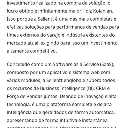
investimento realizado na compra da solução, o
Atividades
lucro obtido é infinitamente maior”, diz Kolanian.
e
Isso porque a Sellentt
é uma das mais completas e
Negociações
efetivas soluções para performance de vendas para
times externos do varejo e indústria existentes do
Agenda
mercado atual, exigindo para isso um investimento
Automática
altamente competitivo.
Prospecção
Concebido como um Software as a Service (SaaS),
de
composto por um aplicativo e sistema web com
Leads
vários módulos, a Sellentt
engloba e supera todos
os recursos de Business Intelligence (BI), CRM e
Gestão
de
Força de Vendas juntos. Usando de inovação e alta
Visitas
tecnologia, é uma plataforma completa e de alta
inteligência que gera dados de forma automática,
apresentando de forma intuitiva e instantânea
Inteligência
de