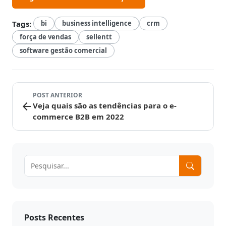
Tags:
bi
business intelligence
crm
força de vendas
sellentt
software gestão comercial
POST ANTERIOR
arrow_back
Veja quais são as tendências para o e-
commerce B2B em 2022
Posts Recentes