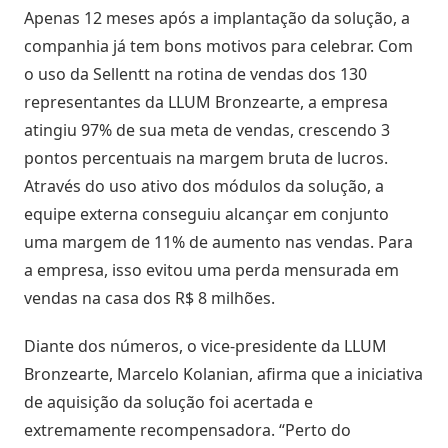
Apenas 12 meses após a implantação da solução, a
Estoque
cota
companhia já tem bons motivos para celebrar. Com
/
o uso da Sellentt
na rotina de vendas dos 130
Futuro
representantes da
LLUM Bronzearte
, a empresa
atingiu 97% de sua meta de vendas, crescendo 3
Trade
pontos percentuais na margem bruta de lucros.
marketing
Através do uso ativo dos módulos da solução, a
equipe externa conseguiu alcançar em conjunto
CRM
uma margem de 11% de aumento nas vendas. Para
a empresa, isso evitou uma perda mensurada em
Gestão
de
vendas na casa dos R$ 8 milhões.
Relacionamento
Diante dos números, o vice-presidente da
LLUM
Bronzearte
, Marcelo Kolanian, afirma que a iniciativa
Cadastro
de
de aquisição da solução foi acertada e
Leads
extremamente recompensadora. “Perto do