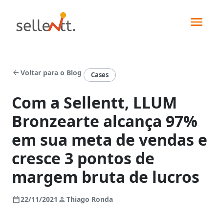
arrow_back
Voltar para o Blog
Cases
Com a Sellentt, LLUM
Bronzearte alcança 97%
Soluções
em sua meta de vendas e
cresce 3 pontos de
Segmentos
margem bruta de lucros
Força
de
Integrações
vendas
calendar_today
person
22/11/2021
Thiago Ronda
Indústrias
Pedidos
Sellentt+