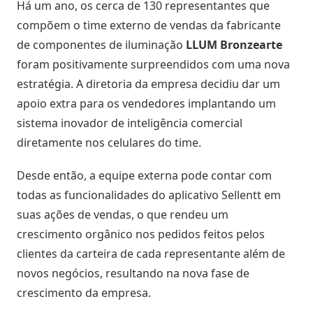
Digitais
Há um ano, os cerca de 130 representantes que
Distribuidores
ERPs
compõem o time externo de vendas da fabricante
Blog
integrados
Política
de componentes de iluminação
LLUM Bronzearte
Indique
Comercial
foram positivamente surpreendidos com uma nova
e
Métodos
estratégia. A diretoria da empresa decidiu dar um
ganhe
disponíveis
Política
apoio extra para os vendedores implantando um
de
sistema inovador de inteligência comercial
Preço
Outras
nversar?
diretamente nos celulares do time.
soluções
integradas
Pedido
Desde então, a equipe externa pode contar com
Off-
todas as funcionalidades do aplicativo Sellentt
em
Seja um
line
parceiro
suas ações de vendas, o que rendeu um
integrado
crescimento orgânico nos pedidos feitos pelos
Sellentt
Saldo
clientes da carteira de cada representante além de
Flex
/
novos negócios, resultando na nova fase de
VPC
crescimento da empresa.