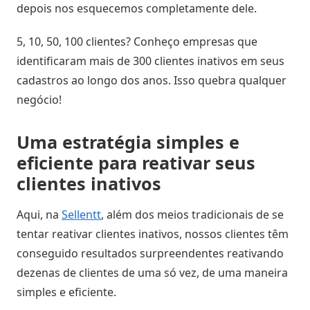
depois nos esquecemos completamente dele.
Atividades
e
5, 10, 50, 100 clientes? Conheço empresas que
Negociações
identificaram mais de 300 clientes inativos em seus
cadastros ao longo dos anos. Isso quebra qualquer
Agenda
negócio!
Automática
Uma estratégia simples e
Prospecção
eficiente para reativar seus
de
Leads
clientes inativos
Aqui, na
Sellentt
, além dos meios tradicionais de se
Gestão
de
tentar reativar clientes inativos, nossos clientes têm
Visitas
conseguido resultados surpreendentes reativando
dezenas de clientes de uma só vez, de uma maneira
simples e eficiente.
Inteligência
de