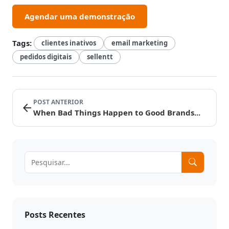
Agendar uma demonstração
Tags:
clientes inativos
email marketing
pedidos digitais
sellentt
POST ANTERIOR
arrow_back
When Bad Things Happen to Good Brands...
Posts Recentes