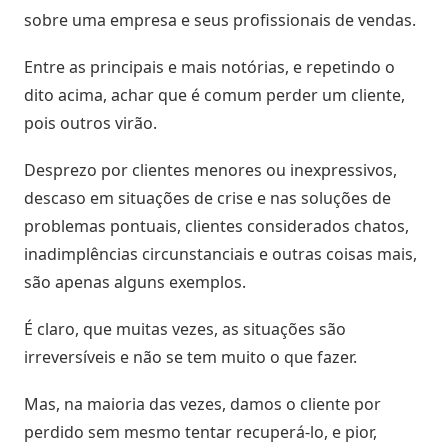
sobre uma empresa e seus profissionais de vendas.
Estoque
cota
Entre as principais e mais notórias, e repetindo o
/
Futuro
dito acima, achar que é comum perder um cliente,
pois outros virão.
Trade
marketing
Desprezo por clientes menores ou inexpressivos,
descaso em situações de crise e nas soluções de
problemas pontuais, clientes considerados chatos,
CRM
inadimplências circunstanciais e outras coisas mais,
Gestão
são apenas alguns exemplos.
de
Relacionamento
É claro, que muitas vezes, as situações são
irreversíveis e não se tem muito o que fazer.
Cadastro
de
Mas, na maioria das vezes, damos o cliente por
Leads
perdido sem mesmo tentar recuperá-lo, e pior,