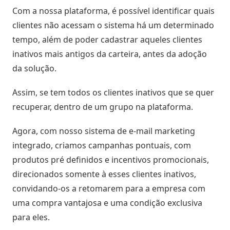
Negócio
Com a nossa plataforma, é possível identificar quais
clientes não acessam o sistema há um determinado
Relatórios
tempo, além de poder cadastrar aqueles clientes
de
Desempenho
inativos mais antigos da carteira, antes da adoção
da solução.
Rankings
Assim, se tem todos os clientes inativos que se quer
recuperar, dentro de um grupo na plataforma.
Geointeligência
Agora, com nosso sistema de e-mail marketing
Comportamento
integrado, criamos campanhas pontuais, com
de
produtos pré definidos e incentivos promocionais,
Compra
direcionados somente à esses clientes inativos,
convidando-os a retomarem para a empresa com
Destaques
e
uma compra vantajosa e uma condição exclusiva
Lançamentos
para eles.