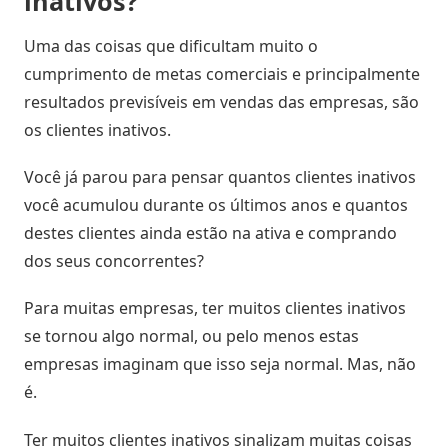
inativos
?
Digitais
Distribuidores
ERPs
Uma das coisas que dificultam muito o
Blog
integrados
Política
cumprimento de metas comerciais e principalmente
Indique
Comercial
resultados previsíveis em vendas das empresas, são
e
Métodos
os clientes inativos.
ganhe
disponíveis
Política
de
Você já parou para pensar quantos clientes inativos
Preço
Outras
nversar?
você acumulou durante os últimos anos e quantos
soluções
destes clientes ainda estão na ativa e comprando
integradas
Pedido
dos seus concorrentes?
Off-
Seja um
line
parceiro
Para muitas empresas, ter muitos clientes inativos
integrado
se tornou algo normal, ou pelo menos estas
Sellentt
Saldo
empresas imaginam que isso seja normal. Mas, não
Flex
/
é.
VPC
Ter muitos clientes inativos sinalizam muitas coisas