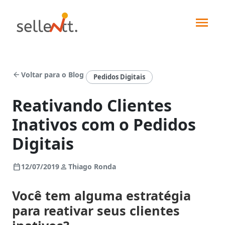
arrow_back
Voltar para o Blog
Pedidos Digitais
Reativando Clientes
Inativos com o Pedidos
Soluções
Digitais
Segmentos
calendar_today
person
12/07/2019
Thiago Ronda
Força
de
Integrações
Você tem alguma estratégia
vendas
para
reativar seus clientes
Indústrias
Pedidos
Sellentt+