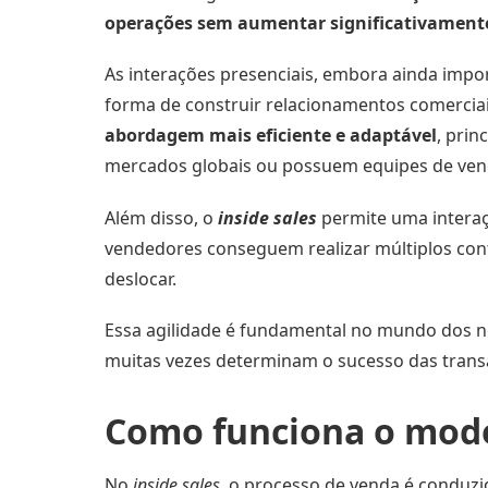
operações sem aumentar significativamente
As interações presenciais, embora ainda impor
forma de construir relacionamentos comercia
abordagem mais eficiente e adaptável
, pri
mercados globais ou possuem equipes de vend
Além disso, o
inside sales
permite uma interaçã
vendedores conseguem realizar múltiplos cont
deslocar.
Essa agilidade é fundamental no mundo dos neg
muitas vezes determinam o sucesso das trans
Como funciona o mod
No
inside sales
, o processo de venda é conduzi