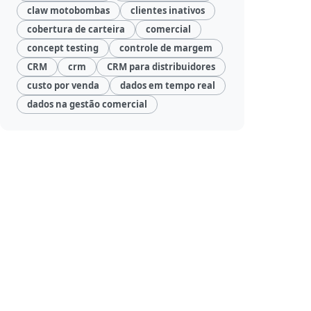
claw motobombas
clientes inativos
cobertura de carteira
comercial
concept testing
controle de margem
CRM
crm
CRM para distribuidores
custo por venda
dados em tempo real
dados na gestão comercial