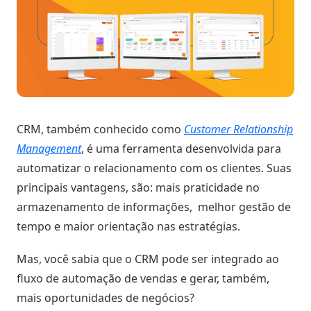
Digitais
Distribuidores
ERPs
Blog
integrados
Política
Indique
Comercial
e
Métodos
ganhe
disponíveis
Política
de
Preço
CRM, também conhecido como
Customer Relationship
Outras
nversar?
soluções
Management
, é uma ferramenta desenvolvida para
integradas
Pedido
automatizar o relacionamento com os clientes. Suas
Off-
principais vantagens, são: mais praticidade no
Seja um
line
armazenamento de informações, melhor gestão de
parceiro
integrado
tempo e maior orientação nas estratégias.
Sellentt
Saldo
Flex
Mas, você sabia que o CRM pode ser integrado ao
/
fluxo de automação de vendas e gerar, também,
VPC
mais oportunidades de negócios?