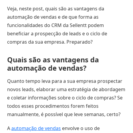
Estoque
Veja, neste post, quais são as vantagens da
cota
automação de vendas e de que forma as
/
funcionalidades do CRM da Sellentt podem
Futuro
beneficiar a prospecção de leads e o ciclo de
compras da sua empresa. Preparado?
Trade
marketing
Quais são as vantagens da
automação de vendas?
CRM
Quanto tempo leva para a sua empresa prospectar
Gestão
de
novos leads, elaborar uma estratégia de abordagem
Relacionamento
e coletar informações sobre o ciclo de compras? Se
todos esses procedimentos forem feitos
Cadastro
manualmente, é possível que leve semanas, certo?
de
Leads
A
automação de vendas
envolve o uso de