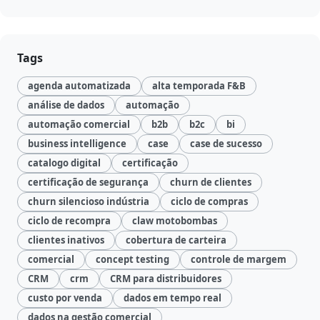
Tags
agenda automatizada
alta temporada F&B
análise de dados
automação
automação comercial
b2b
b2c
bi
business intelligence
case
case de sucesso
catalogo digital
certificação
certificação de segurança
churn de clientes
churn silencioso indústria
ciclo de compras
ciclo de recompra
claw motobombas
clientes inativos
cobertura de carteira
comercial
concept testing
controle de margem
CRM
crm
CRM para distribuidores
custo por venda
dados em tempo real
dados na gestão comercial