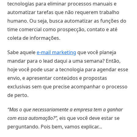
tecnologias para eliminar processos manuais e
Atividades
automatizar tarefas que não requerem trabalho
e
humano. Ou seja, busca automatizar as funções do
Negociações
time comercial como prospecção, contato e até
coleta de informações.
Agenda
Automática
Sabe aquele
e-mail marketing
que você planeja
mandar para o lead daqui a uma semana? Então,
Prospecção
hoje você pode usar a tecnologia para agendar esse
de
envio, e apresentar conteúdos e propostas
Leads
exclusivas sem que precise acompanhar o processo
de perto.
Gestão
de
“Mas o que necessariamente a empresa tem a ganhar
Visitas
com essa automação?”,
eis que você deve estar se
perguntando. Pois bem, vamos explicar…
Inteligência
de