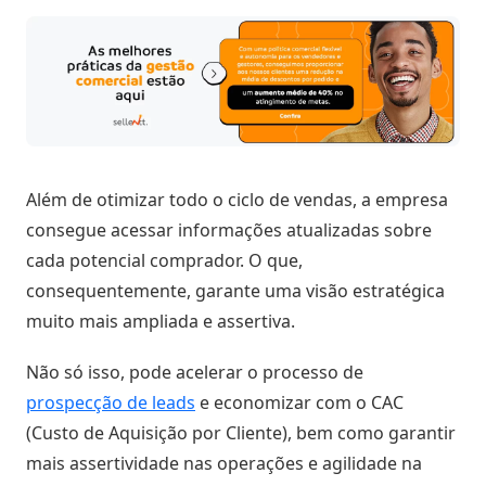
Negócio
Relatórios
de
Desempenho
Rankings
Além de otimizar todo o ciclo de vendas, a empresa
Geointeligência
consegue acessar informações atualizadas sobre
cada potencial comprador. O que,
Comportamento
consequentemente, garante uma visão estratégica
de
muito mais ampliada e assertiva.
Compra
Não só isso, pode acelerar o processo de
Destaques
prospecção de leads
e economizar com o CAC
e
(Custo de Aquisição por Cliente), bem como garantir
Lançamentos
mais assertividade nas operações e agilidade na