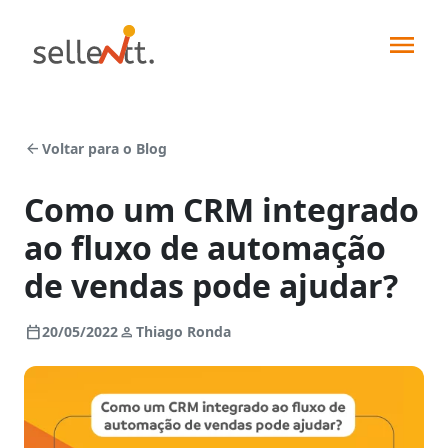
arrow_back
Voltar para o Blog
Como um CRM integrado
ao fluxo de automação
Soluções
de vendas pode ajudar?
Segmentos
calendar_today
person
20/05/2022
Thiago Ronda
Força
de
Integrações
vendas
Indústrias
Pedidos
Sellentt+