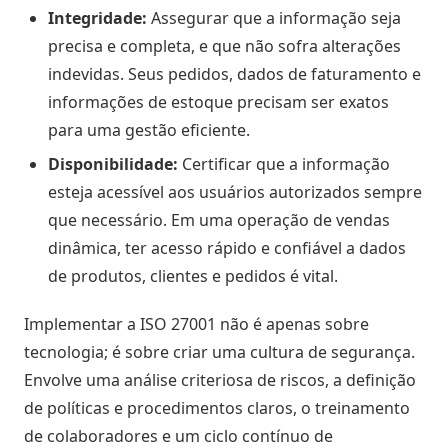
Negócio
Integridade:
Assegurar que a informação seja
precisa e completa, e que não sofra alterações
Relatórios
indevidas. Seus pedidos, dados de faturamento e
de
informações de estoque precisam ser exatos
Desempenho
para uma gestão eficiente.
Rankings
Disponibilidade:
Certificar que a informação
esteja acessível aos usuários autorizados sempre
Geointeligência
que necessário. Em uma operação de vendas
dinâmica, ter acesso rápido e confiável a dados
Comportamento
de produtos, clientes e pedidos é vital.
de
Compra
Implementar a ISO 27001 não é apenas sobre
tecnologia; é sobre criar uma cultura de segurança.
Destaques
Envolve uma análise criteriosa de riscos, a definição
e
de políticas e procedimentos claros, o treinamento
Lançamentos
de colaboradores e um ciclo contínuo de