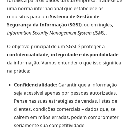
fortaleza para os dados da sua empresa. Trata-se de
uma norma internacional que estabelece os
Atividades
e
requisitos para um
Sistema de Gestão de
Negociações
Segurança da Informação (SGSI)
, ou em inglês,
Information Security Management System (ISMS)
.
Agenda
Automática
O objetivo principal de um SGSI é proteger a
confidencialidade, integridade e disponibilidade
Prospecção
da informação. Vamos entender o que isso significa
de
na prática:
Leads
Confidencialidade:
Garantir que a informação
Gestão
seja acessível apenas por pessoas autorizadas.
de
Pense nas suas estratégias de vendas, listas de
Visitas
clientes, condições comerciais – dados que, se
caírem em mãos erradas, podem comprometer
Inteligência
seriamente sua competitividade.
de