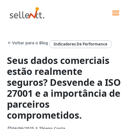
arrow_back
Voltar para o Blog
Indicadores De Performance
Seus dados comerciais
estão realmente
Soluções
seguros? Desvende a ISO
27001 e a importância de
Segmentos
parceiros
Força
de
Integrações
comprometidos.
vendas
Indústrias
Pedidos
Sellentt+
calendar_today
person
04/06/2025
Thiago Costa