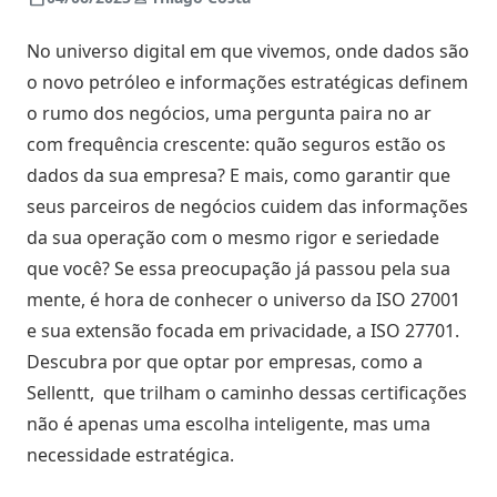
Digitais
Distribuidores
ERPs
No universo digital em que vivemos, onde dados são
Blog
integrados
Política
o novo petróleo e informações estratégicas definem
Indique
Comercial
o rumo dos negócios, uma pergunta paira no ar
e
Métodos
com frequência crescente: quão seguros estão os
ganhe
disponíveis
Política
dados da sua empresa? E mais, como garantir que
de
Preço
seus parceiros de negócios cuidem das informações
Outras
nversar?
soluções
da sua operação com o mesmo rigor e seriedade
integradas
Pedido
que você? Se essa preocupação já passou pela sua
Off-
mente, é hora de conhecer o universo da ISO 27001
Seja um
line
e sua extensão focada em privacidade, a ISO 27701.
parceiro
integrado
Descubra por que optar por empresas, como a
Sellentt
Saldo
Sellentt, que trilham o caminho dessas certificações
Flex
não é apenas uma escolha inteligente, mas uma
/
necessidade estratégica.
VPC