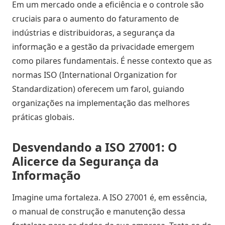
Em um mercado onde a eficiência e o controle são
Estoque
cruciais para o aumento do faturamento de
cota
indústrias e distribuidoras, a segurança da
/
Futuro
informação e a gestão da privacidade emergem
como pilares fundamentais. É nesse contexto que as
Trade
normas ISO (International Organization for
marketing
Standardization) oferecem um farol, guiando
organizações na implementação das melhores
práticas globais.
CRM
Gestão
Desvendando a ISO 27001: O
de
Alicerce da Segurança da
Relacionamento
Informação
Cadastro
Imagine uma fortaleza. A ISO 27001 é, em essência,
de
o manual de construção e manutenção dessa
Leads