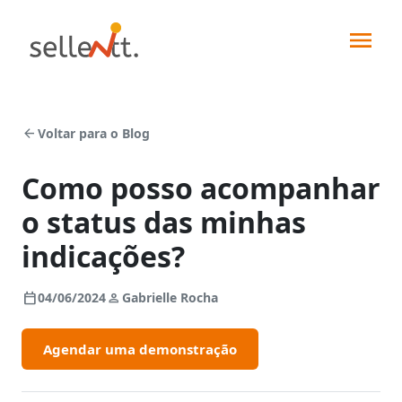
arrow_back
Voltar para o Blog
Como posso acompanhar
o status das minhas
Soluções
indicações?
Segmentos
calendar_today
person
04/06/2024
Gabrielle Rocha
Força
de
Integrações
Agendar uma demonstração
vendas
Indústrias
Pedidos
Sellentt+