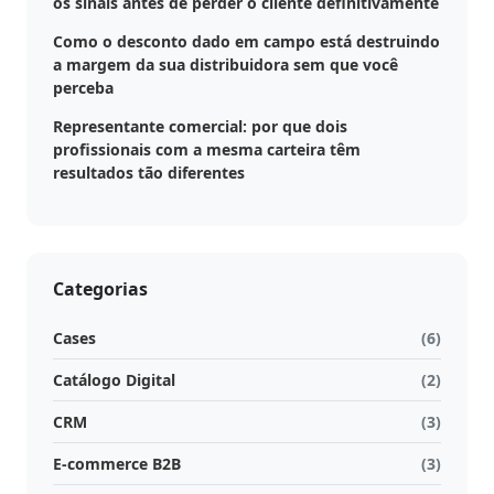
os sinais antes de perder o cliente definitivamente
Estoque
Como o desconto dado em campo está destruindo
cota
a margem da sua distribuidora sem que você
/
perceba
Futuro
Representante comercial: por que dois
profissionais com a mesma carteira têm
Trade
resultados tão diferentes
marketing
CRM
Categorias
Gestão
de
Cases
(6)
Relacionamento
Catálogo Digital
(2)
Cadastro
CRM
(3)
de
E-commerce B2B
(3)
Leads