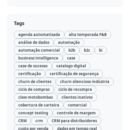
Negócio
Relatórios
de
Tags
Desempenho
agenda automatizada
alta temporada F&B
análise de dados
automação
Rankings
automação comercial
b2b
b2c
bi
business intelligence
case
Geointeligência
case de sucesso
catalogo digital
certificação
certificação de segurança
Comportamento
churn de clientes
churn silencioso indústria
de
ciclo de compras
ciclo de recompra
Compra
claw motobombas
clientes inativos
cobertura de carteira
comercial
Destaques
concept testing
controle de margem
e
Lançamentos
CRM
crm
CRM para distribuidores
custo por venda
dados em tempo real