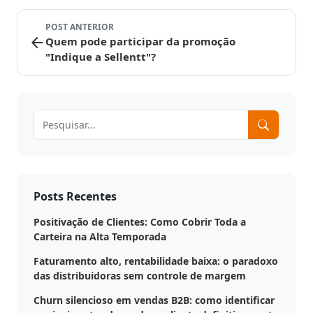
Digitais
Distribuidores
ERPs
POST ANTERIOR
Blog
integrados
arrow_back
Política
Quem pode participar da promoção
"Indique a Sellentt"?
Indique
Comercial
e
Métodos
ganhe
disponíveis
Política
de
Preço
Outras
nversar?
soluções
integradas
Pedido
Off-
Posts Recentes
Seja um
line
parceiro
Positivação de Clientes: Como Cobrir Toda a
integrado
Carteira na Alta Temporada
Sellentt
Saldo
Flex
Faturamento alto, rentabilidade baixa: o paradoxo
/
das distribuidoras sem controle de margem
VPC
Churn silencioso em vendas B2B: como identificar