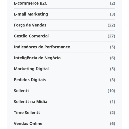
E-commerce B2C
(2)
Atividades
E-mail Marketing
(3)
e
Negociações
Força de Vendas
(22)
Gestão Comercial
(27)
Agenda
Automática
Indicadores de Performance
(5)
Inteligência de Negócio
(6)
Prospecção
de
Marketing Digital
(5)
Leads
Pedidos Digitais
(3)
Gestão
Sellentt
(10)
de
Sellentt na Mídia
(1)
Visitas
Time Sellentt
(2)
Inteligência
Vendas Online
(6)
de