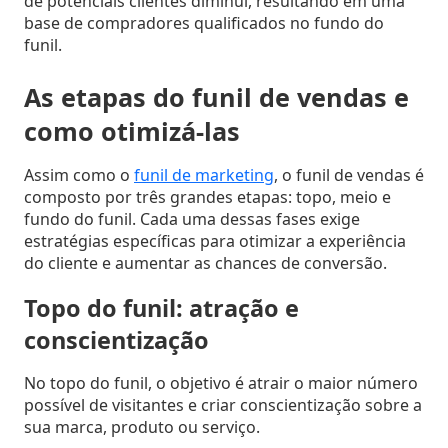
de potenciais clientes diminui, resultando em uma
base de compradores qualificados no fundo do
Atividades
funil.
e
Negociações
As etapas do funil de vendas e
como otimizá-las
Agenda
Automática
Assim como o
funil de marketing
, o funil de vendas é
composto por três grandes etapas: topo, meio e
Prospecção
fundo do funil. Cada uma dessas fases exige
de
estratégias específicas para otimizar a experiência
Leads
do cliente e aumentar as chances de conversão.
Topo do funil: atração e
Gestão
conscientização
de
Visitas
No topo do funil, o objetivo é atrair o maior número
possível de visitantes e criar conscientização sobre a
Inteligência
sua marca, produto ou serviço.
de