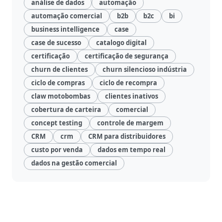
análise de dados
automação
automação comercial
b2b
b2c
bi
business intelligence
case
case de sucesso
catalogo digital
certificação
certificação de segurança
churn de clientes
churn silencioso indústria
ciclo de compras
ciclo de recompra
claw motobombas
clientes inativos
cobertura de carteira
comercial
concept testing
controle de margem
CRM
crm
CRM para distribuidores
custo por venda
dados em tempo real
dados na gestão comercial