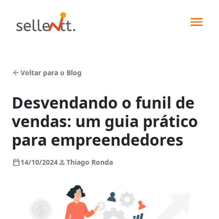
arrow_back
Voltar para o Blog
Desvendando o funil de
vendas: um guia prático
Soluções
para empreendedores
Segmentos
calendar_today
person
14/10/2024
Thiago Ronda
Força
de
Integrações
vendas
Indústrias
Pedidos
Sellentt+