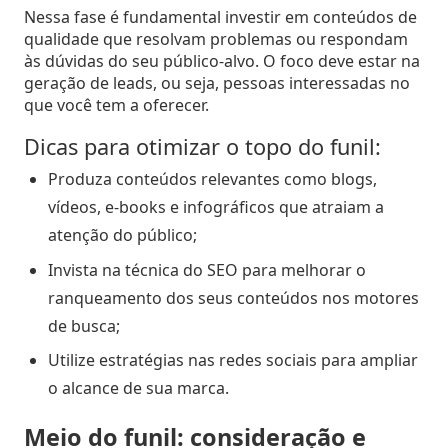
Nessa fase é fundamental investir em conteúdos de
Negócio
qualidade que resolvam problemas ou respondam
Relatórios
às dúvidas do seu público-alvo. O foco deve estar na
de
geração de leads, ou seja, pessoas interessadas no
Desempenho
que você tem a oferecer.
Dicas para otimizar o topo do funil:
Rankings
Produza conteúdos relevantes como blogs,
vídeos, e-books e infográficos que atraiam a
Geointeligência
atenção do público;
Comportamento
Invista na técnica do SEO para melhorar o
de
ranqueamento dos seus conteúdos nos motores
Compra
de busca;
Utilize estratégias nas redes sociais para ampliar
Destaques
o alcance de sua marca.
e
Lançamentos
Meio do funil: consideração e