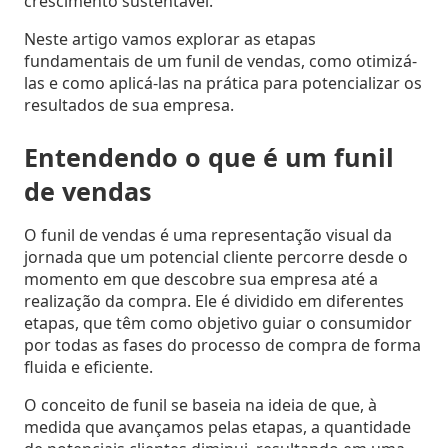
crescimento sustentável.
Estoque
Neste artigo vamos explorar as etapas
cota
fundamentais de um funil de vendas, como otimizá-
/
las e como aplicá-las na prática para potencializar os
Futuro
resultados de sua empresa.
Trade
Entendendo o que é um funil
marketing
de vendas
O funil de vendas é uma representação visual da
CRM
jornada que um potencial cliente percorre desde o
Gestão
momento em que descobre sua empresa até a
de
realização da compra. Ele é dividido em diferentes
Relacionamento
etapas, que têm como objetivo guiar o consumidor
por todas as fases do processo de compra de forma
fluida e eficiente.
Cadastro
de
O conceito de funil se baseia na ideia de que, à
Leads
medida que avançamos pelas etapas, a quantidade