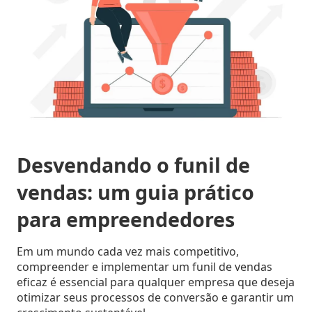
Digitais
Distribuidores
ERPs
Blog
integrados
Política
Indique
Comercial
e
Métodos
ganhe
disponíveis
Política
de
Preço
Outras
nversar?
soluções
Desvendando o funil de
integradas
Pedido
Off-
vendas: um guia prático
Seja um
line
parceiro
para empreendedores
integrado
Sellentt
Saldo
Em um mundo cada vez mais competitivo,
Flex
compreender e implementar um funil de vendas
/
eficaz é essencial para qualquer empresa que deseja
VPC
otimizar seus processos de conversão e garantir um