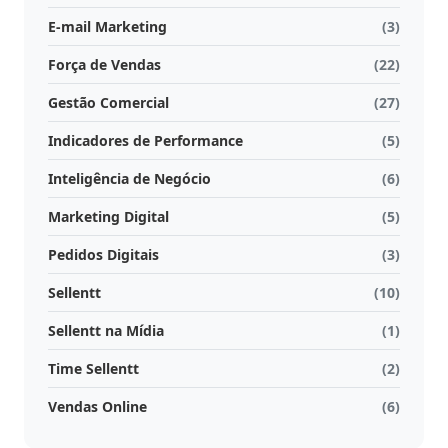
E-mail Marketing
(3)
Atividades
e
Força de Vendas
(22)
Negociações
Gestão Comercial
(27)
Agenda
Indicadores de Performance
(5)
Automática
Inteligência de Negócio
(6)
Prospecção
Marketing Digital
(5)
de
Pedidos Digitais
(3)
Leads
Sellentt
(10)
Gestão
Sellentt na Mídia
(1)
de
Visitas
Time Sellentt
(2)
Vendas Online
(6)
Inteligência
de