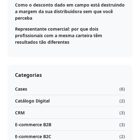
Como o desconto dado em campo está destruindo
Estoque
a margem da sua distribuidora sem que você
cota
perceba
/
Futuro
Representante comercial: por que dois
profissionais com a mesma carteira têm
resultados tão diferentes
Trade
marketing
CRM
Categorias
Gestão
Cases
(6)
de
Relacionamento
Catálogo Digital
(2)
CRM
(3)
Cadastro
de
E-commerce B2B
(3)
Leads
E-commerce B2C
(2)