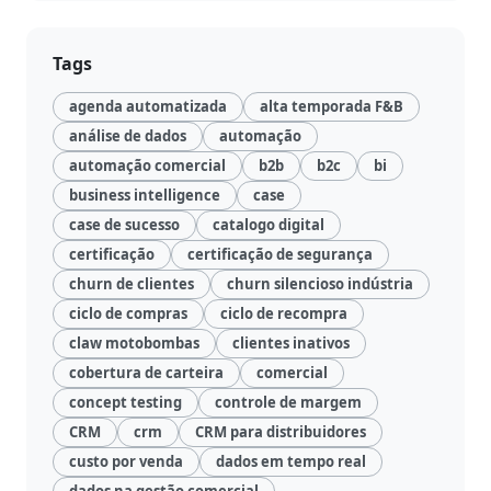
Negócio
Relatórios
Tags
de
agenda automatizada
alta temporada F&B
Desempenho
análise de dados
automação
automação comercial
b2b
b2c
bi
Rankings
business intelligence
case
case de sucesso
catalogo digital
Geointeligência
certificação
certificação de segurança
churn de clientes
churn silencioso indústria
Comportamento
ciclo de compras
ciclo de recompra
de
Compra
claw motobombas
clientes inativos
cobertura de carteira
comercial
Destaques
concept testing
controle de margem
e
CRM
crm
CRM para distribuidores
Lançamentos
custo por venda
dados em tempo real