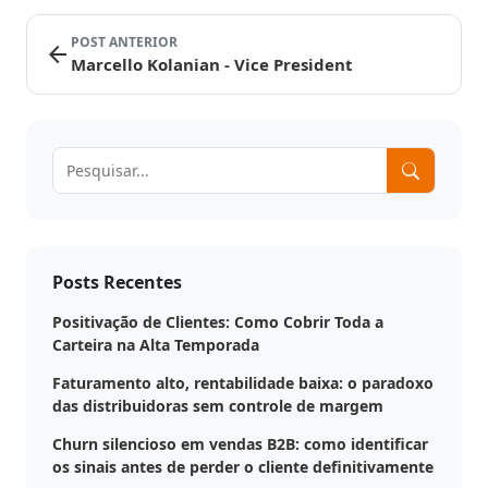
Digitais
Distribuidores
ERPs
POST ANTERIOR
Blog
arrow_back
integrados
Política
Marcello Kolanian - Vice President
Indique
Comercial
e
Métodos
ganhe
disponíveis
Política
de
Preço
Outras
nversar?
soluções
integradas
Pedido
Posts Recentes
Off-
Seja um
line
Positivação de Clientes: Como Cobrir Toda a
parceiro
Carteira na Alta Temporada
integrado
Sellentt
Saldo
Faturamento alto, rentabilidade baixa: o paradoxo
Flex
das distribuidoras sem controle de margem
/
Churn silencioso em vendas B2B: como identificar
VPC
os sinais antes de perder o cliente definitivamente