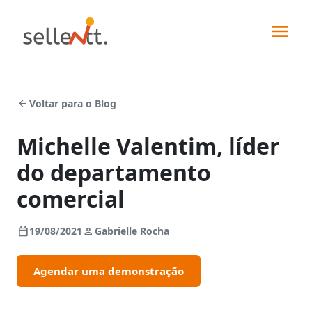
arrow_back
Voltar para o Blog
Michelle Valentim, líder
do departamento
Soluções
comercial
Segmentos
calendar_today
person
19/08/2021
Gabrielle Rocha
Força
de
Integrações
Agendar uma demonstração
vendas
Indústrias
Pedidos
Sellentt+