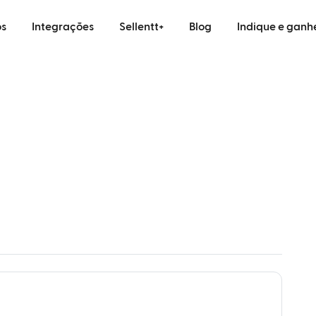
s
Integrações
Sellentt+
Blog
Indique e ganh