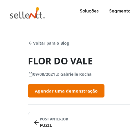
Soluções
Segmento
arrow_back
Voltar para o Blog
FLOR DO VALE
calendar_today
person
09/08/2021
Gabrielle Rocha
Agendar uma demonstração
POST ANTERIOR
arrow_back
FUZIL