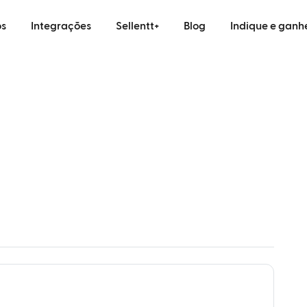
s
Integrações
Sellentt+
Blog
Indique e ganh