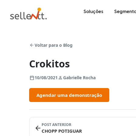
Soluções
Segmento
arrow_back
Voltar para o Blog
Crokitos
calendar_today
person
10/08/2021
Gabrielle Rocha
Agendar uma demonstração
POST ANTERIOR
arrow_back
CHOPP POTIGUAR