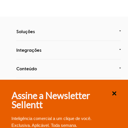
Inteligência
com
Big
Data
Soluções
Integrações
Conteúdo
Segurança & Compliance
Assine a Newsletter
Sellentt
Inteligência comercial a um clique de você.
Exclusiva. Aplicável. Toda semana.