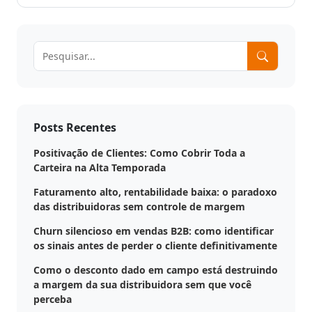
Digitais
Distribuidores
ERPs
Blog
integrados
Política
Indique
Comercial
e
Métodos
ganhe
disponíveis
Política
de
Posts Recentes
Preço
Outras
nversar?
soluções
Positivação de Clientes: Como Cobrir Toda a
integradas
Pedido
Carteira na Alta Temporada
Off-
Faturamento alto, rentabilidade baixa: o paradoxo
Seja um
line
das distribuidoras sem controle de margem
parceiro
integrado
Churn silencioso em vendas B2B: como identificar
Sellentt
Saldo
os sinais antes de perder o cliente definitivamente
Flex
Como o desconto dado em campo está destruindo
/
a margem da sua distribuidora sem que você
VPC
perceba