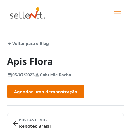
arrow_back
Voltar para o Blog
Apis Flora
Soluções
calendar_today
person
05/07/2023
Gabrielle Rocha
Agendar uma demonstração
Segmentos
Força
de
Integrações
vendas
POST ANTERIOR
Indústrias
arrow_back
Pedidos
Rebotec Brasil
Sellentt+