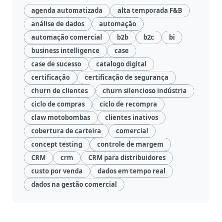
Negócio
agenda automatizada
alta temporada F&B
análise de dados
automação
Relatórios
automação comercial
b2b
b2c
bi
de
Desempenho
business intelligence
case
case de sucesso
catalogo digital
Rankings
certificação
certificação de segurança
churn de clientes
churn silencioso indústria
Geointeligência
ciclo de compras
ciclo de recompra
claw motobombas
clientes inativos
Comportamento
cobertura de carteira
comercial
de
concept testing
controle de margem
Compra
CRM
crm
CRM para distribuidores
custo por venda
dados em tempo real
Destaques
dados na gestão comercial
e
Lançamentos