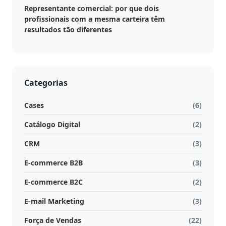
Representante comercial: por que dois
Estoque
profissionais com a mesma carteira têm
cota
resultados tão diferentes
/
Futuro
Trade
Categorias
marketing
Cases
(6)
CRM
Catálogo Digital
(2)
Gestão
CRM
(3)
de
Relacionamento
E-commerce B2B
(3)
E-commerce B2C
(2)
Cadastro
de
E-mail Marketing
(3)
Leads
Força de Vendas
(22)