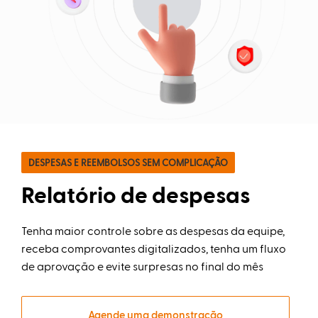
Agenda
Automática
Prospecção
de
Leads
Gestão
de
DESPESAS E REEMBOLSOS SEM COMPLICAÇÃO
Visitas
Relatório de despesas
Inteligência
Tenha maior controle sobre as despesas da equipe,
de
receba comprovantes digitalizados, tenha um fluxo
Negócio
de aprovação e evite surpresas no final do mês
Relatórios
de
Desempenho
Agende uma demonstração