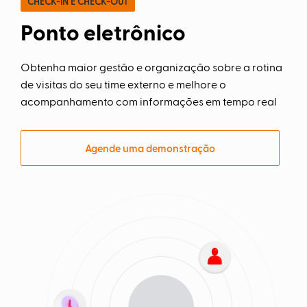
CHECK-IN E CHECK-OUT
/
Ponto eletrônico
Futuro
Trade
Obtenha maior gestão e organização sobre a rotina
marketing
de visitas do seu time externo e melhore o
acompanhamento com informações em tempo real
CRM
Gestão
Agende uma demonstração
de
Relacionamento
Cadastro
de
Leads
Atividades
e
Negociações