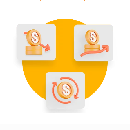
Rankings
Geointeligência
Comportamento
de
Compra
Destaques
e
Lançamentos
Inteligência
com
Big
Data