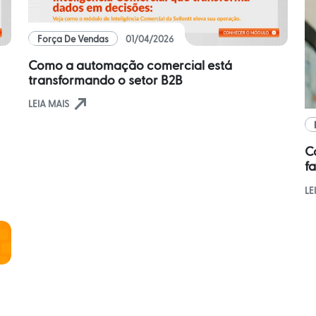
Força De Vendas
01/04/2026
Como a automação comercial está
transformando o setor B2B
north_east
LEIA MAIS
C
fa
LE