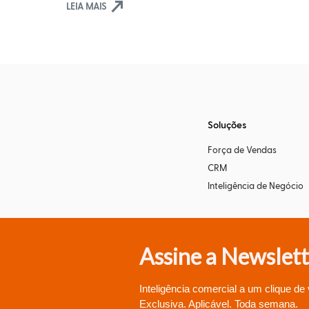
north_east
LEIA MAIS
Soluções
Força de Vendas
CRM
Inteligência de Negócio
Assine a Newslett
Inteligência comercial a um clique de
Exclusiva. Aplicável. Toda semana.