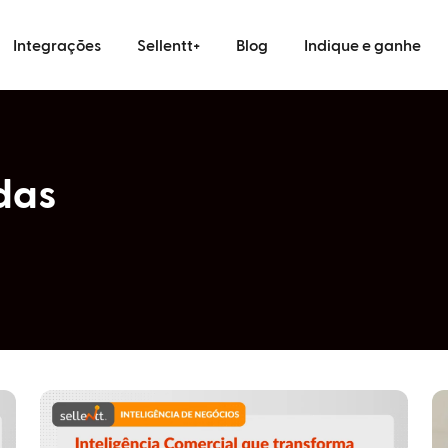
Integrações
Sellentt+
Blog
Indique e ganhe
das