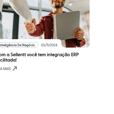
Inteligência De Negócio
03/11/2024
om a Sellentt você tem integração ERP
cilitada!
north_east
IA MAIS