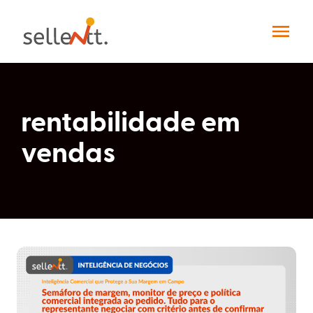
rentabilidade em
vendas
Soluções
Segmentos
Força
de
Integrações
vendas
Indústrias
Pedidos
Sellentt+
Digitais