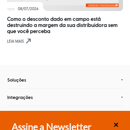
Distribuidores
ERPs
08/07/2026
Blog
integrados
Política
Como o desconto dado em campo está
Comercial
Indique
destruindo a margem da sua distribuidora sem
Métodos
e
que você perceba
disponíveis
Política
ganhe
north_east
de
LEIA MAIS
Preço
Outras
soluções
nversar?
integradas
Pedido
Off-
line
Seja um
Soluções
parceiro
integrado
Saldo
Sellentt
Flex
/
Integrações
VPC
Conteúdo
Estoque
cota
Assine a Newsletter
/