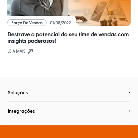
Distribuidores
ERPs
Blog
integrados
Política
Comercial
Força De Vendas
01/08/2022
Indique
Métodos
e
Destrave o potencial do seu time de vendas com
disponíveis
Política
ganhe
insights poderosos!
de
Preço
north_east
Outras
LEIA MAIS
soluções
nversar?
integradas
Pedido
Off-
line
Seja um
parceiro
integrado
Saldo
Soluções
Sellentt
Flex
/
VPC
Integrações
Estoque
Conteúdo
cota
/